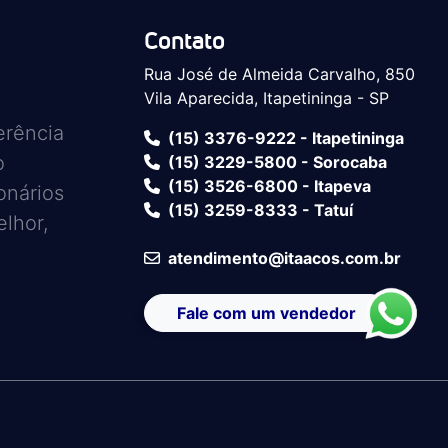
Contato
Rua José de Almeida Carvalho, 850
Vila Aparecida, Itapetininga - SP
erência
(15) 3376-9222 - Itapetininga
o
(15) 3229-5800 - Sorocaba
(15) 3526-6800 - Itapeva
onários
(15) 3259-8333 - Tatuí
lhor,
atendimento@itaacos.com.br
Fale com um vendedor