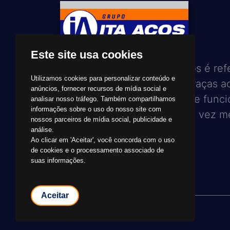
Este site usa cookies
Com 28 anos, hoje a Ita Aços é ref
Utilizamos cookies para personalizar conteúdo e
em seu setor de atuação, graças a
anúncios, fornecer recursos de mídia social e
trabalho de toda a equipe de funci
analisar nosso tráfego. Também compartilhamos
informações sobre o uso do nosso site com
no sentido de atender, cada vez me
nossos parceiros de mídia social, publicidade e
seus clientes e amigos.
análise.
Ao clicar em 'Aceitar', você concorda com o uso
de cookies e o processamento associado de
suas informações.
Aceitar
© 2026 Grupo Ita Aços