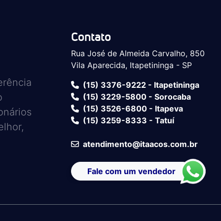
Contato
Rua José de Almeida Carvalho, 850
Vila Aparecida, Itapetininga - SP
erência
(15) 3376-9222 - Itapetininga
o
(15) 3229-5800 - Sorocaba
(15) 3526-6800 - Itapeva
onários
(15) 3259-8333 - Tatuí
lhor,
atendimento@itaacos.com.br
Fale com um vendedor