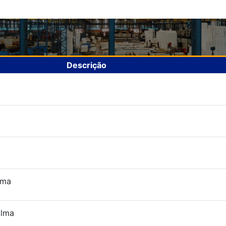
Descrição
lma
Alma