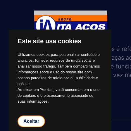
Este site usa cookies
Com 28 anos, hoje a Ita Aços é ref
Utilizamos cookies para personalizar conteúdo e
em seu setor de atuação, graças a
anúncios, fornecer recursos de mídia social e
trabalho de toda a equipe de funci
analisar nosso tráfego. Também compartilhamos
informações sobre o uso do nosso site com
no sentido de atender, cada vez me
nossos parceiros de mídia social, publicidade e
seus clientes e amigos.
análise.
Ao clicar em 'Aceitar', você concorda com o uso
de cookies e o processamento associado de
suas informações.
Aceitar
© 2026 Grupo Ita Aços